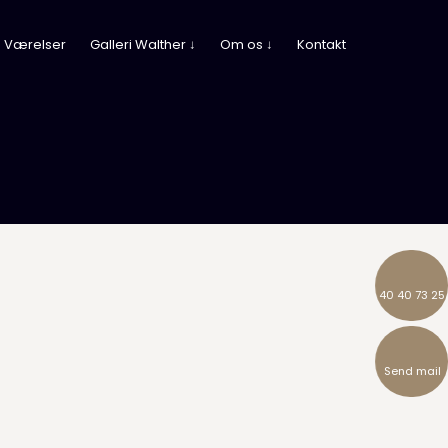
Værelser
Galleri Walther ↓
Om os ↓
Kontakt
40 40 73 25
Send mail