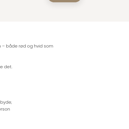
 vin – både rød og hvid som
ke det.
lbyde;
erson
.