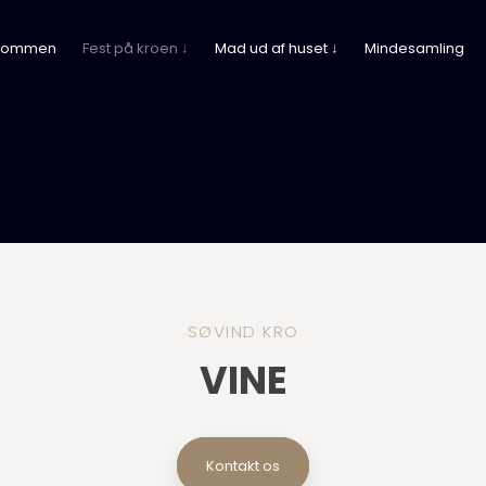
kommen
Fest på kroen ↓
Mad ud af huset ↓
Mindesamling
SØVIND KRO​
VINE
Kontakt os