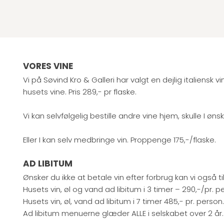
VORES VINE
Vi på Søvind Kro & Galleri har valgt en dejlig italiensk
husets vine. Pris 289,- pr flaske.
Vi kan selvfølgelig bestille andre vine hjem, skulle I øns
Eller I kan selv medbringe vin. Proppenge 175,-/flaske.
AD LIBITUM
Ønsker du ikke at betale vin efter forbrug kan vi også ti
Husets vin, øl og vand ad libitum i 3 timer – 290,-/pr. p
Husets vin, øl, vand ad libitum i 7 timer 485,- pr. person
Ad libitum menuerne glæder ALLE i selskabet over 2 år.