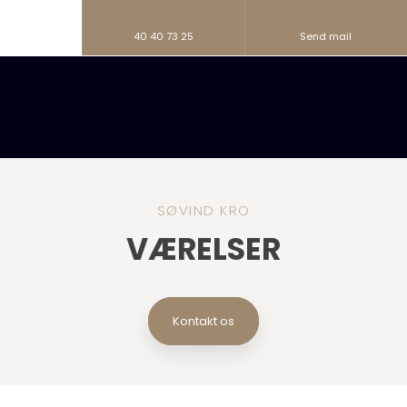
40 40 73 25
Send mail
SØVIND KRO​
VÆRELSER
Kontakt os