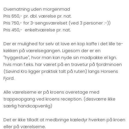
Overnatning uden morgenmad
Pris 650,- pr. dbl. værelse pr. nat.
Pris 750,- for 3-sengsværelset (ved 3 personer :-))
Pris 450,- enkeltværelse pr. nat.
Der er mulighed for selv at lave en kop kaffe i det lille te-
køkken på værelsegangen. Ligesom der er en
"hyggestue", hvor man kan nyde sin madpakke el lign.
hvis man f.eks. har været på en travetur på fjordminoen
(Søvind Kro ligger praktisk talt på ruten) langs Horsens
Fjord.
Alle værelserne er på kroens overetage med
trappeopgang ved kroens reception. (desværre ikke
særlig handicapvenlig)
Det er ikke tilladt at medbringe kæledyr hverken på kroen
eller på værelserne.